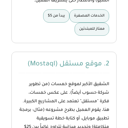
السيو) والانتظار حتى يشتريها العميل.
الخدمات المصغرة
يبدأ من 5$
ممتاز للمبتدئين
2. موقع مستقل (Mostaql)
الشقيق الأكبر لموقع خمسات (من تطوير
شركة حسوب أيضاً). على عكس خمسات،
فكرة "مستقل" تعتمد على المشاريع الكبيرة.
هنا، يقوم العميل بطرح مشروعه (مثال: برمجة
تطبيق موبايل، أو كتابة خطة تسويقية
متكاملة) وتحديد ميزانية تتراوح غالباً بين 25$