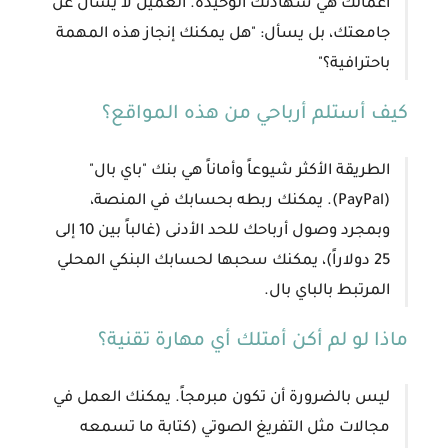
أعمالك هي شهادتك الوحيدة. العميل لا يسأل عن
جامعتك، بل يسأل: "هل يمكنك إنجاز هذه المهمة
باحترافية؟"
كيف أستلم أرباحي من هذه المواقع؟
الطريقة الأكثر شيوعاً وأماناً هي بنك "باي بال"
(PayPal). يمكنك ربطه بحسابك في المنصة،
وبمجرد وصول أرباحك للحد الأدنى (غالباً بين 10 إلى
25 دولاراً)، يمكنك سحبها لحسابك البنكي المحلي
المرتبط بالباي بال.
ماذا لو لم أكن أمتلك أي مهارة تقنية؟
ليس بالضرورة أن تكون مبرمجاً. يمكنك العمل في
مجالات مثل التفريغ الصوتي (كتابة ما تسمعه